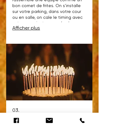
bon cornet de frites. On s'installe
sur votre parking, dans votre cour
ou en salle, on cale le timing avec
votre organisateur, on régale vos
Afficher plus
collaborateurs. Clé en main,
professionnel, sans stress.
03.
Friterie pour anniversaire
et fête de famille
Une vraie friterie dans votre jardin,