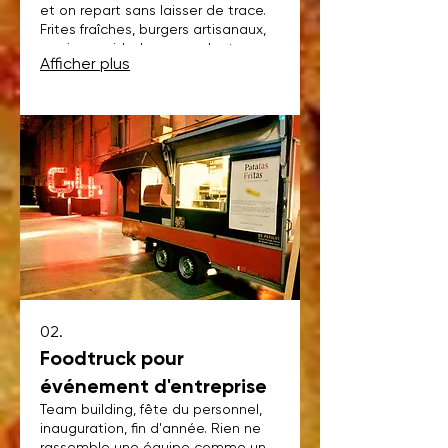
et on repart sans laisser de trace.
Frites fraîches, burgers artisanaux,
service rapide. Le repas dont vos
Afficher plus
invités parlent encore six mois
après.
02.
Foodtruck pour
événement d'entreprise
Team building, fête du personnel,
inauguration, fin d'année. Rien ne
rassemble une équipe comme un